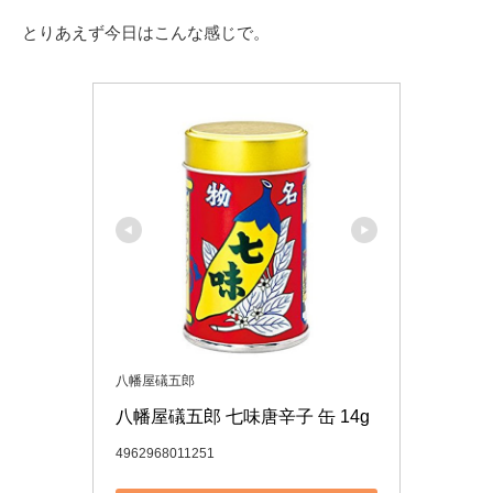
とりあえず今日はこんな感じで。
八幡屋礒五郎
八幡屋礒五郎 七味唐辛子 缶 14g
4962968011251