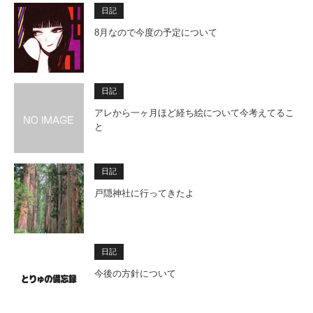
日記
8月なので今度の予定について
日記
アレから一ヶ月ほど経ち絵について今考えてるこ
と
日記
戸隠神社に行ってきたよ
日記
今後の方針について